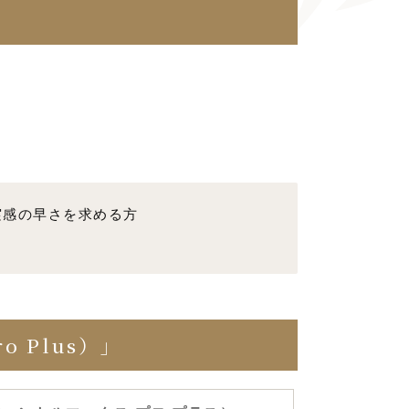
実感の早さを求める方
 Plus）」