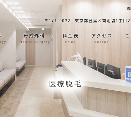
顔
〒171-0022
東京都豊島区南池袋1丁目21
科
形成外科
料金表
アクセス
ご
ogy
Plastic Surgery
Price
Access
医療脱毛