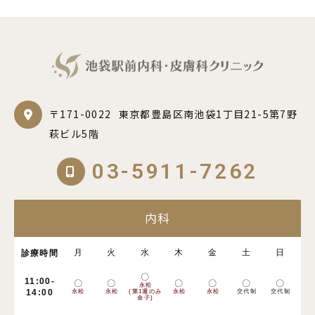
〒171-0022
東京都豊島区南池袋1丁目21-5第7野
萩ビル5階
03-5911-7262
内科
月
火
水
木
金
土
日
診療時間
〇
11:00-
〇
〇
〇
〇
〇
〇
永松
14:00
永松
永松
(第1週のみ
永松
永松
交代制
交代制
金子)