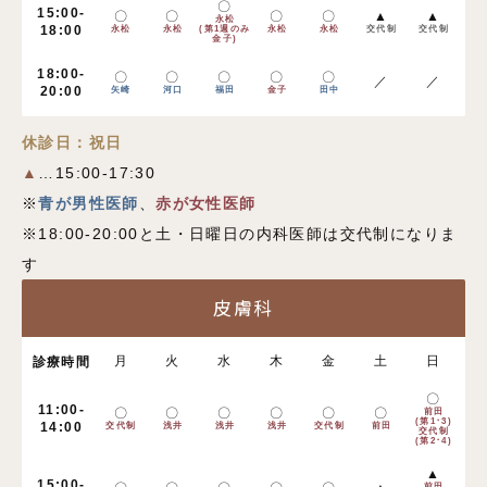
〇
15:00-
〇
〇
〇
〇
▲
▲
永松
18:00
永松
永松
(第1週のみ
永松
永松
交代制
交代制
金子)
18:00-
〇
〇
〇
〇
〇
／
／
20:00
矢崎
河口
福田
金子
田中
休診日：祝日
▲
…15:00-17:30
※
青が男性医師
、
赤が女性医師
※18:00-20:00と土・日曜日の内科医師は交代制になりま
す
皮膚科
月
火
水
木
金
土
日
診療時間
〇
11:00-
〇
〇
〇
〇
〇
〇
前田
(第1･3)
14:00
交代制
浅井
浅井
浅井
交代制
前田
交代制
(第2･4)
▲
15:00-
前田