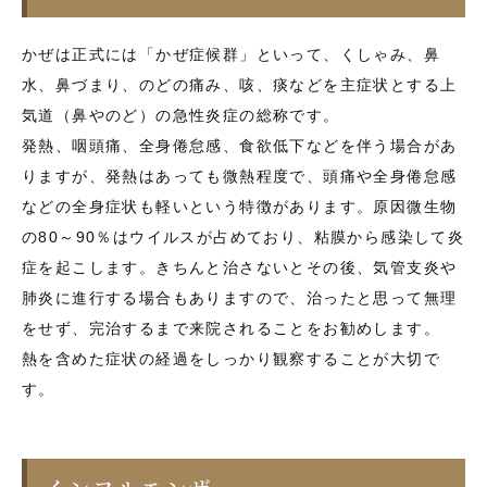
かぜは正式には「かぜ症候群」といって、くしゃみ、鼻
水、鼻づまり、のどの痛み、咳、痰などを主症状とする上
気道（鼻やのど）の急性炎症の総称です。
発熱、咽頭痛、全身倦怠感、食欲低下などを伴う場合があ
りますが、発熱はあっても微熱程度で、頭痛や全身倦怠感
などの全身症状も軽いという特徴があります。原因微生物
の80～90％はウイルスが占めており、粘膜から感染して炎
症を起こします。きちんと治さないとその後、気管支炎や
肺炎に進行する場合もありますので、治ったと思って無理
をせず、完治するまで来院されることをお勧めします。
熱を含めた症状の経過をしっかり観察することが大切で
す。