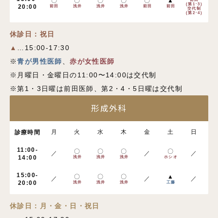
〇
〇
〇
〇
〇
▲
(第1･3)
20:00
前田
浅井
浅井
浅井
前田
前田
交代制
(第2･4)
休診日：祝日
▲
…15:00-17:30
※
青が男性医師
、
赤が女性医師
※月曜日・金曜日の11:00〜14:00は交代制
※第1・3日曜は前田医師、第2・4・5日曜は交代制
形成外科
月
火
水
木
金
土
日
診療時間
11:00-
〇
〇
〇
〇
／
／
／
14:00
浅井
浅井
浅井
ホシオ
15:00-
〇
〇
〇
▲
／
／
／
20:00
浅井
浅井
浅井
工藤
休診日：月・金・日・祝日