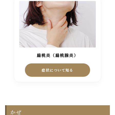
扁桃炎（扁桃腺炎）
症状について知る
かぜ