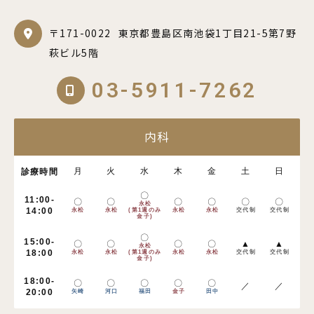
〒171-0022
東京都豊島区南池袋1丁目21-5第7野
萩ビル5階
03-5911-7262
内科
月
火
水
木
金
土
日
診療時間
〇
11:00-
〇
〇
〇
〇
〇
〇
永松
14:00
永松
永松
(第1週のみ
永松
永松
交代制
交代制
金子)
〇
15:00-
〇
〇
〇
〇
▲
▲
永松
18:00
永松
永松
(第1週のみ
永松
永松
交代制
交代制
金子)
18:00-
〇
〇
〇
〇
〇
／
／
20:00
矢崎
河口
福田
金子
田中