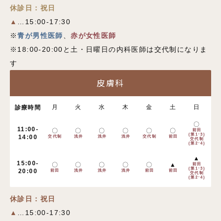
休診日：祝日
▲
…15:00-17:30
※
青が男性医師
、
赤が女性医師
※18:00-20:00と土・日曜日の内科医師は交代制になりま
す
皮膚科
月
火
水
木
金
土
日
診療時間
〇
11:00-
〇
〇
〇
〇
〇
〇
前田
(第1･3)
14:00
交代制
浅井
浅井
浅井
交代制
前田
交代制
(第2･4)
▲
15:00-
〇
〇
〇
〇
〇
▲
前田
(第1･3)
20:00
前田
浅井
浅井
浅井
前田
前田
交代制
(第2･4)
休診日：祝日
▲
…15:00-17:30