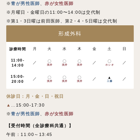
※
青が男性医師
、
赤が女性医師
※月曜日・金曜日の11:00〜14:00は交代制
※第1・3日曜は前田医師、第2・4・5日曜は交代制
形成外科
月
火
水
木
金
土
日
診療時間
11:00-
〇
〇
〇
〇
／
／
／
14:00
浅井
浅井
浅井
ホシオ
15:00-
〇
〇
〇
▲
／
／
／
20:00
浅井
浅井
浅井
工藤
休診日：月・金・日・祝日
▲
…15:00-17:30
※
青が男性医師
、
赤が女性医師
【受付時間
（全診療科共通）
】
午前：11:00～13:45