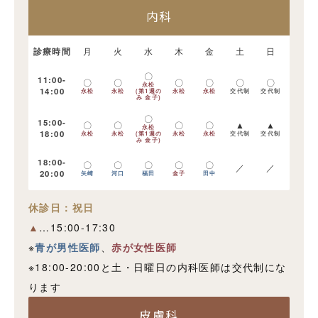
内科
診療時間
月
火
水
木
金
土
日
〇
11:00-
〇
〇
〇
〇
〇
〇
永松
14:00
永松
永松
(第1週の
永松
永松
交代制
交代制
み 金子)
〇
15:00-
〇
〇
〇
〇
▲
▲
永松
18:00
永松
永松
(第1週の
永松
永松
交代制
交代制
み 金子)
18:00-
〇
〇
〇
〇
〇
／
／
20:00
矢崎
河口
福田
金子
田中
休診日：祝日
▲
…15:00-17:30
※
青が男性医師
、
赤が女性医師
※18:00-20:00と土・日曜日の内科医師は交代制にな
ります
皮膚科