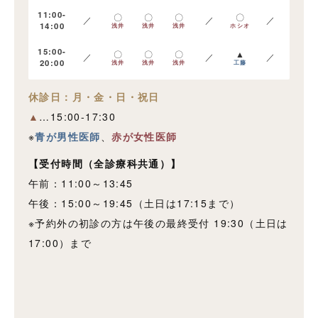
11:00-
〇
〇
〇
〇
／
／
／
14:00
浅井
浅井
浅井
ホシオ
15:00-
〇
〇
〇
▲
／
／
／
20:00
浅井
浅井
浅井
工藤
休診日：月・金・日・祝日
▲
…15:00-17:30
※
青が男性医師
、
赤が女性医師
【受付時間
（全診療科共通）
】
午前：11:00～13:45
午後：15:00～19:45（土日は17:15まで）
※予約外の初診の方は午後の最終受付 19:30（土日は
17:00）まで