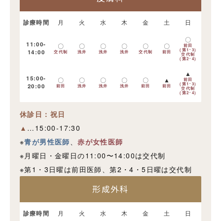
診療時間
月
火
水
木
金
土
日
〇
11:00-
〇
〇
〇
〇
〇
〇
前田
(第1･3)
14:00
交代制
浅井
浅井
浅井
交代制
前田
交代制
(第2･4)
▲
15:00-
〇
〇
〇
〇
〇
▲
前田
(第1･3)
20:00
前田
浅井
浅井
浅井
前田
前田
交代制
(第2･4)
休診日：祝日
▲
…15:00-17:30
※
青が男性医師
、
赤が女性医師
※月曜日・金曜日の11:00〜14:00は交代制
※第1・3日曜は前田医師、第2・4・5日曜は交代制
形成外科
診療時間
月
火
水
木
金
土
日