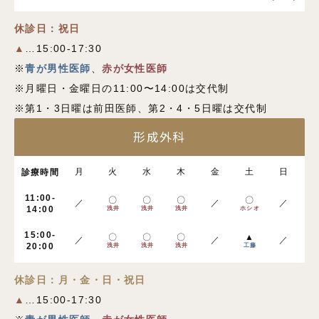
休診日：祝日
▲
…15:00-17:30
※
青が男性医師
、
赤が女性医師
※月曜日・金曜日の11:00〜14:00は交代制
※第1・3日曜は前田医師、第2・4・5日曜は交代制
形成外科
月
火
水
木
金
土
日
診療時間
11:00-
〇
〇
〇
〇
／
／
／
14:00
浅井
浅井
浅井
ホシオ
15:00-
〇
〇
〇
▲
／
／
／
20:00
浅井
浅井
浅井
工藤
休診日：月・金・日・祝日
▲
…15:00-17:30