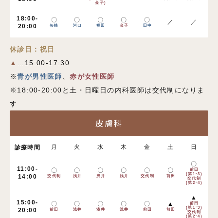
金子)
18:00-
〇
〇
〇
〇
〇
／
／
20:00
矢崎
河口
福田
金子
田中
休診日：祝日
▲
…15:00-17:30
※
青が男性医師
、
赤が女性医師
※18:00-20:00と土・日曜日の内科医師は交代制になりま
す
皮膚科
月
火
水
木
金
土
日
診療時間
〇
11:00-
〇
〇
〇
〇
〇
〇
前田
(第1･3)
14:00
交代制
浅井
浅井
浅井
交代制
前田
交代制
(第2･4)
▲
15:00-
〇
〇
〇
〇
〇
▲
前田
(第1･3)
20:00
前田
浅井
浅井
浅井
前田
前田
交代制
(第2･4)