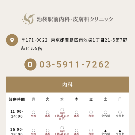
〒171-0022
東京都豊島区南池袋1丁目21-5第7野
萩ビル5階
03-5911-7262
内科
月
火
水
木
金
土
日
診療時間
〇
11:00-
〇
〇
〇
〇
〇
〇
永松
14:00
永松
永松
(第1週のみ
永松
永松
交代制
交代制
金子)
〇
15:00-
〇
〇
〇
〇
▲
▲
永松
18:00
永松
永松
(第1週のみ
永松
永松
交代制
交代制